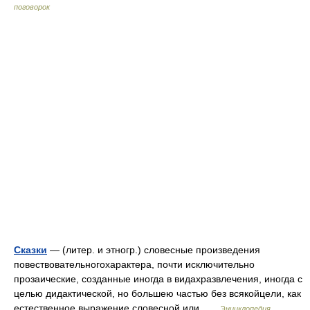
поговорок
Сказки
— (литер. и этногр.) словесные произведения
повествовательногохарактера, почти исключительно
прозаические, созданные иногда в видахразвлечения, иногда с
целью дидактической, но большею частью без всякойцели, как
естественное выражение словесной или …
Энциклопедия