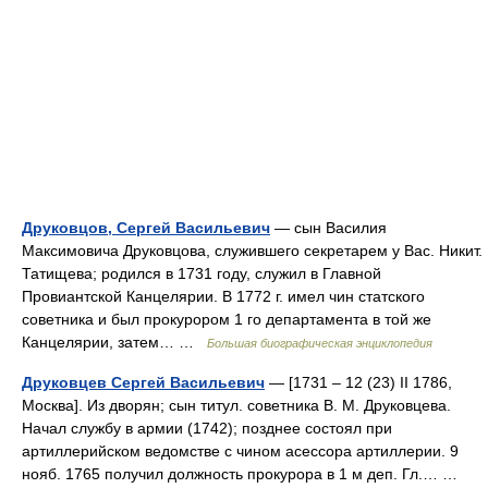
Друковцов, Сергей Васильевич
— сын Василия
Максимовича Друковцова, служившего секретарем у Вас. Никит.
Татищева; родился в 1731 году, служил в Главной
Провиантской Канцелярии. В 1772 г. имел чин статского
советника и был прокурором 1 го департамента в той же
Канцелярии, затем… …
Большая биографическая энциклопедия
Друковцев Сергей Васильевич
— [1731 – 12 (23) II 1786,
Москва]. Из дворян; сын титул. советника В. М. Друковцева.
Начал службу в армии (1742); позднее состоял при
артиллерийском ведомстве с чином асессора артиллерии. 9
нояб. 1765 получил должность прокурора в 1 м деп. Гл.… …