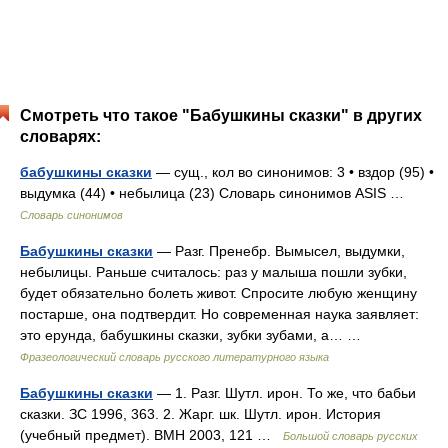
Смотреть что такое "Бабушкины сказки" в других
словарях:
бабушкины сказки
— сущ., кол во синонимов: 3 • вздор (95) •
выдумка (44) • небылица (23) Словарь синонимов ASIS …
Словарь синонимов
Бабушкины сказки
— Разг. Пренебр. Вымысел, выдумки,
небылицы. Раньше считалось: раз у малыша пошли зубки,
будет обязательно болеть живот. Спросите любую женщину
постарше, она подтвердит. Но современная наука заявляет:
это ерунда, бабушкины сказки, зубки зубами, а… …
Фразеологический словарь русского литературного языка
Бабушкины сказки
— 1. Разг. Шутл. ирон. То же, что бабьи
сказки. ЗС 1996, 363. 2. Жарг. шк. Шутл. ирон. История
(учебный предмет). ВМН 2003, 121 …
Большой словарь русских