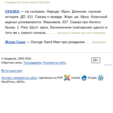
Словарь русского языка XVIII века
СКАЗКА
— на салазках. Народн. Ирон. Длинная, скучная
история. ДП, 411. Сказка о правде. Жарг. шк. Ирон. Классный
журнал успеваемости. Максимов, 337. Сказка про белого
бычка. 1. Разг. Шутл. ирон. Бесконечное повторение одного и
того же с самого начала.… …
Большой словарь русских поговорок
Жорж Санд
— George Sand Имя при рождении …
Википедия
© Академик, 2000-2026
18+
Обратная связь:
Техподдержка
,
Реклама на сайте
👣 Путешествия
Экспорт словарей на сайты
, сделанные на PHP,
Joomla,
Drupal,
WordPress, MODx.